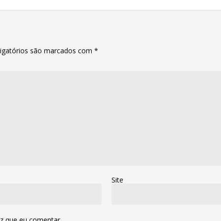
igatórios são marcados com
*
Site
z que eu comentar.