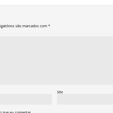
igatórios são marcados com
*
Site
z que eu comentar.