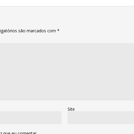
igatórios são marcados com
*
Site
z que eu comentar.